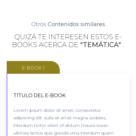
Otros
Contenidos similares
QUIZÁ TE INTERESEN ESTOS E-
BOOKS ACERCA DE
"TEMÁTICA"
.
E-BOOK 1
TÍTULO DEL E-BOOK
INFORMACIÓN SECUNDARIA
Lorem ipsum dolor sit amet, consectetur
99 páginas
adipiscing elit. aulla sit amet magna sodales,
interdum tortor etlert of dictum mauris loean
VER E-BOOK
ultricies lectus quis gravida urna interdum quam