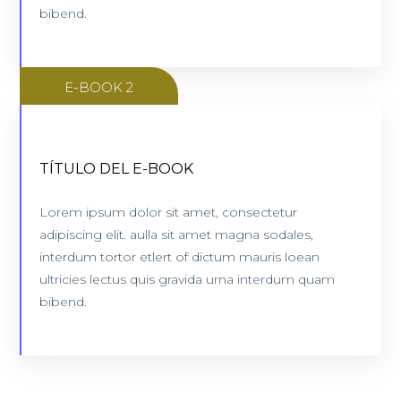
bibend.
E-BOOK 2
TÍTULO DEL E-BOOK
INFORMACIÓN SECUNDARIA
Lorem ipsum dolor sit amet, consectetur
99 páginas
adipiscing elit. aulla sit amet magna sodales,
interdum tortor etlert of dictum mauris loean
VER E-BOOK
ultricies lectus quis gravida urna interdum quam
bibend.